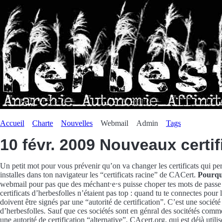
Accueil
Charte
Nouvelles
Webmail
Admin
Tags
10 févr. 2009
Nouveaux certif
Un petit mot pour vous prévenir qu’on va changer les certificats qui per
installes dans ton navigateur les “certificats racine” de CACert.
Pourqu
webmail pour pas que des méchant⋅e⋅s puisse choper tes mots de passe et 
certificats d’herbesfolles n’étaient pas top : quand tu te connectes pour 
doivent être signés par une “autorité de certification”. C’est une sociét
d’herbesfolles. Sauf que ces sociétés sont en génral des socitétés comm
une autorité de certification “alternative”, CAcert.org, qui est déjà uti