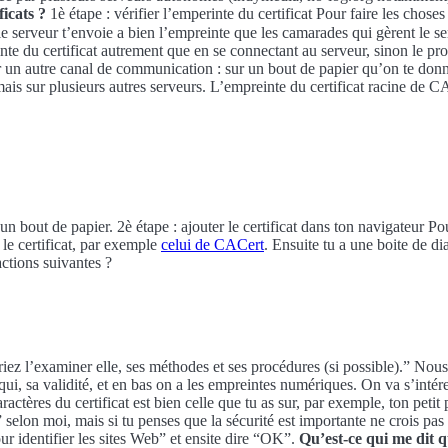
icats ?
1è étape : vérifier l’emperinte du certificat Pour faire les choses 
 le serveur t’envoie a bien l’empreinte que les camarades qui gèrent le serv
einte du certificat autrement que en se connectant au serveur, sinon le p
 par un autre canal de communication : sur un bout de papier qu’on te d
mais sur plusieurs autres serveurs. L’empreinte du certificat racine de CA
 un bout de papier. 2è étape : ajouter le certificat dans ton navigateur Po
s le certificat, par exemple
celui de CACert
. Ensuite tu a une boite de 
actions suivantes ?
z l’examiner elle, ses méthodes et ses procédures (si possible).” Nous c
r qui, sa validité, et en bas on a les empreintes numériques. On va s’i
aractères du certificat est bien celle que tu as sur, par exemple, ton petit 
i, mais si tu penses que la sécurité est importante ne crois pas que c
r identifier les sites Web” et ensite dire “OK”.
Qu’est-ce qui me dit q