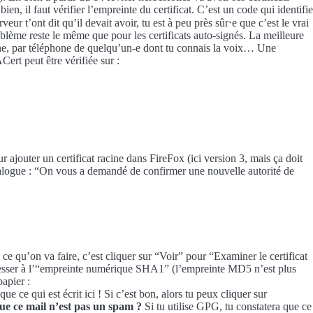
bien, il faut vérifier l’empreinte du certificat. C’est un code qui identifie
eur t’ont dit qu’il devait avoir, tu est à peu près sûr⋅e que c’est le vrai
roblème reste le même que pour les certificats auto-signés. La meilleure
onne, par téléphone de quelqu’un-e dont tu connais la voix… Une
Cert peut être vérifiée sur :
ur ajouter un certificat racine dans FireFox (ici version 3, mais ça doit
dialogue : “On vous a demandé de confirmer une nouvelle autorité de
e qu’on va faire, c’est cliquer sur “Voir” pour “Examiner le certificat
ntéresser à l’“empreinte numérique SHA1” (l’empreinte MD5 n’est plus
papier :
e qui est écrit ici ! Si c’est bon, alors tu peux cliquer sur
ue ce mail n’est pas un spam ?
Si tu utilise GPG, tu constatera que ce