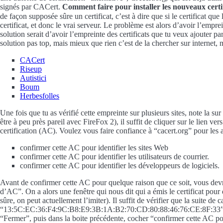
signés par CACert.
Comment faire pour installer les nouveaux certif
de façon supposée sûre un certificat, c’est à dire que si le certificat que
certificat, et donc le vrai serveur. Le problème est alors d’avoir l’empr
solution serait d’avoir l’empreinte des certificats que tu veux ajouter
solution pas top, mais mieux que rien c’est de la chercher sur internet, 
CACert
Riseup
Autistici
Boum
Herbesfolles
Une fois que tu as vérifié cette empreinte sur plusieurs sites, note la sur
être à peu près pareil avec FireFox 2), il suffit de cliquer sur le lien ver
certification (AC). Voulez vous faire confiance à “cacert.org” pour les 
confirmer cette AC pour identifier les sites Web
confirmer cette AC pour identifier les utilisateurs de courrier.
confirmer cette AC pour identifier les développeurs de logiciels.
Avant de confirmer cette AC pour quelque raison que ce soit, vous devrie
d’AC”. On a alors une fenêtre qui nous dit qui a émis le certificat pou
sûre, on peut actuellement l’imiter). Il suffit de vérifier que la suite de c
“13:5C:EC:36:F4:9C:B8:E9:3B:1A:B2:70:CD:80:88:46:76:CE:8F:33” selon mo
“Fermer”, puis dans la boite précédente, cocher “confirmer cette AC pou