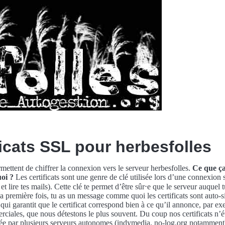
icats SSL pour herbesfolles
mettent de chiffrer la connexion vers le serveur herbesfolles.
Ce que ç
oi ?
Les certificats sont une genre de clé utilisée lors d’une connexion 
lire tes mails). Cette clé te permet d’être sûr⋅e que le serveur auquel t
la première fois, tu as un message comme quoi les certificats sont auto-si
é qui garantit que le certificat correspond bien à ce qu’il annonce, par e
erciales, que nous détestons le plus souvent. Du coup nos certificats n’
lisée par plusieurs serveurs autonomes (indymedia, no-log.org notamment).