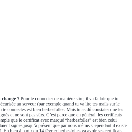
a change ?
Pour te connecter de manière sûre, il va falloir que tu
sécurisée au serveur (par exemple quand tu va lire tes mails sur le
u te connectes est bien herbesfolles. Mais tu as dû constater que les
gnés et ne sont pas sûrs. C’est parce que en général, les certificats
xemple que le certificat avec marqué “herbesfolles” est bien celui
étaient signés jusqu’à présent que par nous même. Cependant il existe
 Eh bien à partir du 14 février herbesfolles va avoir ses certificats