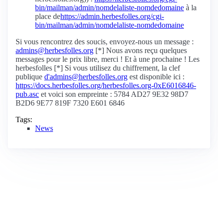
bin/mailman/admin/nomdelaliste-nomdedomaine
à la
place de
https://admin.herbesfolles.org/cgi-
bin/mailman/admin/nomdelaliste-nomdedomaine
Si vous rencontrez des soucis, envoyez-nous un message :
admins@herbesfolles.org
[*] Nous avons reçu quelques
messages pour le prix libre, merci ! Et à une prochaine ! Les
herbesfolles [*] Si vous utilisez du chiffrement, la clef
publique
d'admins@herbesfolles.org
est disponible ici :
https://docs.herbesfolles.org/herbesfolles.org-0xE6016846-
pub.asc
et voici son empreinte : 5784 AD27 9E32 98D7
B2D6 9E77 819F 7320 E601 6846
Tags:
News